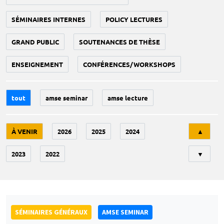
SÉMINAIRES INTERNES
POLICY LECTURES
GRAND PUBLIC
SOUTENANCES DE THÈSE
ENSEIGNEMENT
CONFÉRENCES/WORKSHOPS
tout
amse seminar
amse lecture
Tri
À VENIR
2026
2025
2024
▲
2023
2022
▼
SÉMINAIRES GÉNÉRAUX
AMSE SEMINAR