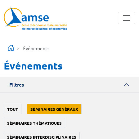
Aller au contenu principal
Événements
Événements
Filtres
TOUT
SÉMINAIRES GÉNÉRAUX
SÉMINAIRES THÉMATIQUES
SÉMINAIRES INTERDISCIPLINAIRES