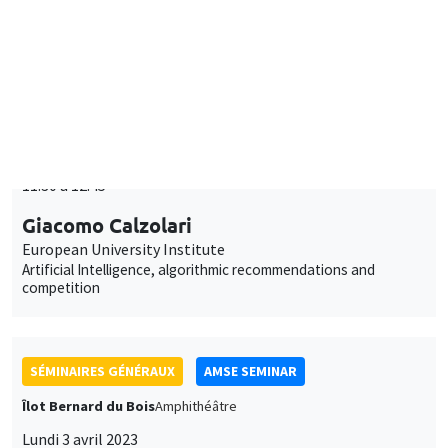
SÉMINAIRES GÉNÉRAUX
AMSE SEMINAR
Îlot Bernard du Bois
Salle 21
Lundi 13 mars 2023
11:30 à 12:45
Giacomo Calzolari
European University Institute
Artificial Intelligence, algorithmic recommendations and
competition
SÉMINAIRES GÉNÉRAUX
AMSE SEMINAR
Îlot Bernard du Bois
Amphithéâtre
Lundi 3 avril 2023
11:30 à 12:45
Alessandra Casarico