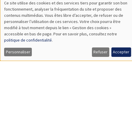
Îlot Bernard du Bois
Amphithéâtre
Lundi 13 novembre 2023
11:30 à 12:45
Melanie Meng Xue
LSE
Values of China
SÉMINAIRES GÉNÉRAUX
AMSE SEMINAR
Îlot Bernard du Bois
Amphithéâtre
Lundi 20 novembre 2023
11:30 à 12:45
Gianmarco Ottaviano
Bocconi University
Rethinking Revealed Comparative Advantage with Micro and
Macro Data