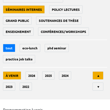
SÉMINAIRES INTERNES
POLICY LECTURES
GRAND PUBLIC
SOUTENANCES DE THÈSE
ENSEIGNEMENT
CONFÉRENCES/WORKSHOPS
tout
eco-lunch
phd seminar
practice job talks
Tri
À VENIR
2026
2025
2024
▲
2023
2022
▼
Programmation à venir