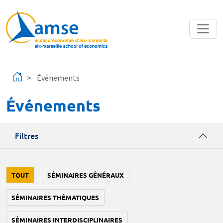
Aller au contenu principal
Événements
Événements
Filtres
TOUT
SÉMINAIRES GÉNÉRAUX
SÉMINAIRES THÉMATIQUES
SÉMINAIRES INTERDISCIPLINAIRES