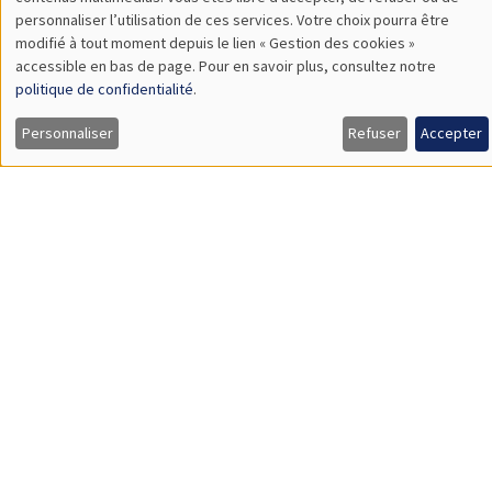
TBA
des
personnaliser l’utilisation de ces services. Votre choix pourra être
modifié à tout moment depuis le lien « Gestion des cookies »
données
accessible en bas de page. Pour en savoir plus, consultez notre
personnelles
politique de confidentialité
.
SÉMINAIRES GÉNÉRAUX
AMSE SEMINAR
et
Personnaliser
Refuser
Accepter
Îlot Bernard du Bois
Amphithéâtre
des
Lundi 9 novembre 2026
cookies
11:30 à 12:45
Amelie Schiprowski
University of Bonn
SÉMINAIRES GÉNÉRAUX
AMSE SEMINAR
Îlot Bernard du Bois
Amphithéâtre
Lundi 16 novembre 2026
11:30 à 12:45