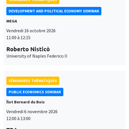
SÉMINAIRES THÉMATIQUES
PUBLIC ECONOMICS SEMINAR
Îlot Bernard du Bois
Vendredi 6 novembre 2026
12:00 à 13:00
TBA
SÉMINAIRES GÉNÉRAUX
AMSE SEMINAR
Îlot Bernard du Bois
Amphithéâtre
Ce site utilise des cookies et des services tiers pour garantir son bon
Lundi 9 novembre 2026
Utilisation
fonctionnement, analyser la fréquentation du site et proposer des
11:30 à 12:45
contenus multimédias. Vous êtes libre d’accepter, de refuser ou de