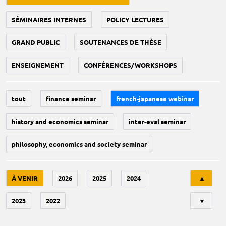
SÉMINAIRES INTERNES
POLICY LECTURES
GRAND PUBLIC
SOUTENANCES DE THÈSE
ENSEIGNEMENT
CONFÉRENCES/WORKSHOPS
tout
finance seminar
french-japanese webinar
history and economics seminar
inter-eval seminar
philosophy, economics and society seminar
Tri
À VENIR
2026
2025
2024
▲
2023
2022
▼