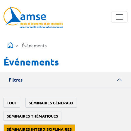
Aller au contenu principal
Événements
Événements
Filtres
TOUT
SÉMINAIRES GÉNÉRAUX
SÉMINAIRES THÉMATIQUES
SÉMINAIRES INTERDISCIPLINAIRES