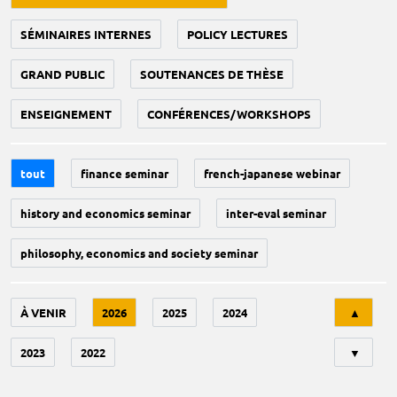
SÉMINAIRES INTERNES
POLICY LECTURES
GRAND PUBLIC
SOUTENANCES DE THÈSE
ENSEIGNEMENT
CONFÉRENCES/WORKSHOPS
tout
finance seminar
french-japanese webinar
history and economics seminar
inter-eval seminar
philosophy, economics and society seminar
Tri
À VENIR
2026
2025
2024
▲
2023
2022
▼