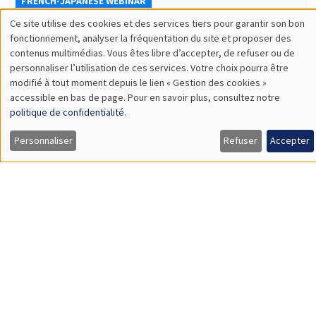
FRENCH-JAPANESE WEBINAR
Ce site utilise des cookies et des services tiers pour garantir son bon
Vendredi 22 mai 2026
Utilisation
fonctionnement, analyser la fréquentation du site et proposer des
10:00 à 11:00
contenus multimédias. Vous êtes libre d’accepter, de refuser ou de
des
personnaliser l’utilisation de ces services. Votre choix pourra être
Nan Liu
modifié à tout moment depuis le lien « Gestion des cookies »
données
Yokohama National University
accessible en bas de page. Pour en savoir plus, consultez notre
What determines firms' predicted exchange rates? Empirical
personnelles
politique de confidentialité
.
evidence from Japanese firm survey data
et
À DISTANCE
Personnaliser
Refuser
Accepter
des
cookies
SÉMINAIRES INTERDISCIPLINAIRES
FRENCH-JAPANESE WEBINAR
Vendredi 22 mai 2026
11:00 à 12:00
Luca Cerasoli
AMSE