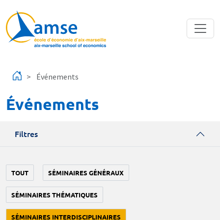
Aller au contenu principal
Événements
Événements
Filtres
TOUT
SÉMINAIRES GÉNÉRAUX
SÉMINAIRES THÉMATIQUES
SÉMINAIRES INTERDISCIPLINAIRES