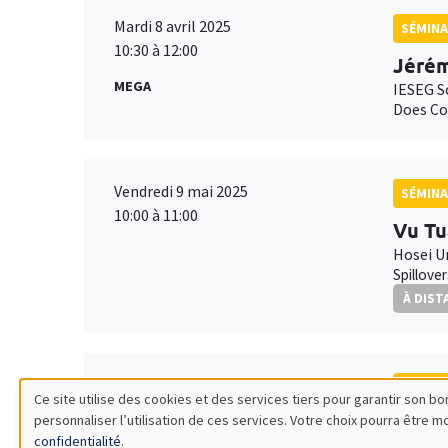
Mardi 8 avril 2025
SÉMINA
10:30 à 12:00
Jérém
MEGA
IESEG S
Does Cor
Vendredi 9 mai 2025
SÉMINA
10:00 à 11:00
Vu Tu
Hosei U
Spillove
À DIST
Vendredi 9 mai 2025
SÉMINA
Ce site utilise des cookies et des services tiers pour garantir son 
11:00 à 12:00
personnaliser l’utilisation de ces services. Votre choix pourra être 
Gille
Utilisation
confidentialité
.