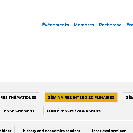
Événements
Membres
Recherche
En
IRES THÉMATIQUES
SÉMINAIRES INTERDISCIPLINAIRES
SÉ
ENSEIGNEMENT
CONFÉRENCES/WORKSHOPS
ebinar
history and economics seminar
inter-eval seminar