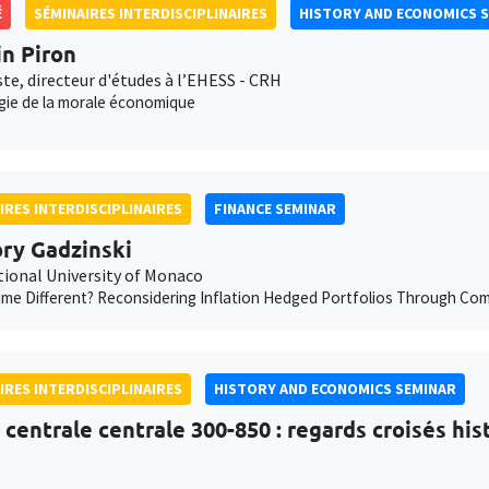
É
SÉMINAIRES INTERDISCIPLINAIRES
HISTORY AND ECONOMICS 
in Piron
te, directeur d'études à l’EHESS - CRH
gie de la morale économique
IRES INTERDISCIPLINAIRES
FINANCE SEMINAR
ry Gadzinski
tional University of Monaco
Time Different? Reconsidering Inflation Hedged Portfolios Through C
IRES INTERDISCIPLINAIRES
HISTORY AND ECONOMICS SEMINAR
e centrale centrale 300-850 : regards croisés hi