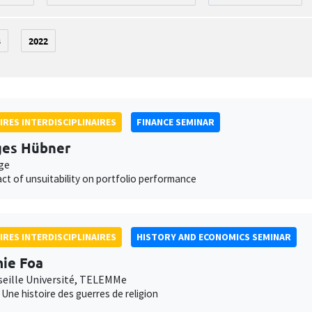
3
2022
IRES INTERDISCIPLINAIRES
FINANCE SEMINAR
ges Hübner
ge
ct of unsuitability on portfolio performance
IRES INTERDISCIPLINAIRES
HISTORY AND ECONOMICS SEMINAR
ie Foa
seille Université, TELEMMe
. Une histoire des guerres de religion