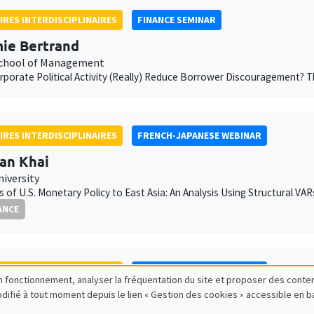
IRES INTERDISCIPLINAIRES
FINANCE SEMINAR
ie Bertrand
chool of Management
porate Political Activity (Really) Reduce Borrower Discouragement?
IRES INTERDISCIPLINAIRES
FRENCH-JAPANESE WEBINAR
an Khai
niversity
rs of U.S. Monetary Policy to East Asia: An Analysis Using Structural VA
ANCE
IRES INTERDISCIPLINAIRES
FRENCH-JAPANESE WEBINAR
bon fonctionnement, analyser la fréquentation du site et proposer des conte
modifié à tout moment depuis le lien « Gestion des cookies » accessible en 
s Dufrénot