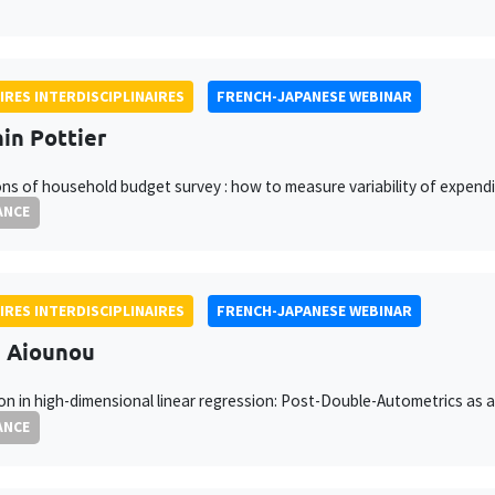
IRES INTERDISCIPLINAIRES
FRENCH-JAPANESE WEBINAR
in Pottier
ons of household budget survey : how to measure variability of expend
ANCE
IRES INTERDISCIPLINAIRES
FRENCH-JAPANESE WEBINAR
h Aiounou
on in high-dimensional linear regression: Post-Double-Autometrics as 
ANCE