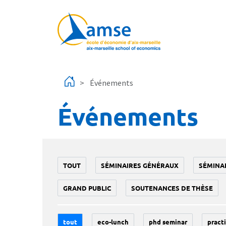
Aller au contenu principal
Événements
Événements
TOUT
SÉMINAIRES GÉNÉRAUX
SÉMINA
GRAND PUBLIC
SOUTENANCES DE THÈSE
tout
eco-lunch
phd seminar
practi