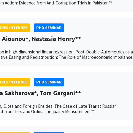
in Action: Evidence from Anti-Corruption Trials in Pakistan**
IRES INTERNES
PHD SEMINAR
h Aiounou*, Nastasia Henry**
on in high-dimensional linear regression: Post-Double-Autometrics as 
tive Easing and Redistribution: The Role of Macroeconomic Imbalance
IRES INTERNES
PHD SEMINAR
a Sakharova*, Tom Gargani**
n, Elites and Foreign Entities: The Case of Late Tsarist Russia*
 Transfers and Ordinal Inequality Measurement**