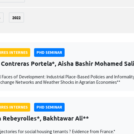
3
2022
IRES INTERNES
PHD SEMINAR
 Contreras Portela*, Aisha Bashir Mohamed Sal
 Faces of Development: Industrial Place-Based Policies and Informalit
xchange Networks and Weather Shocks in Agrarian Economies**
IRES INTERNES
PHD SEMINAR
 Rebeyrolles*, Bakhtawar Ali**
jectories for social housing tenants ? Evidence from France.*