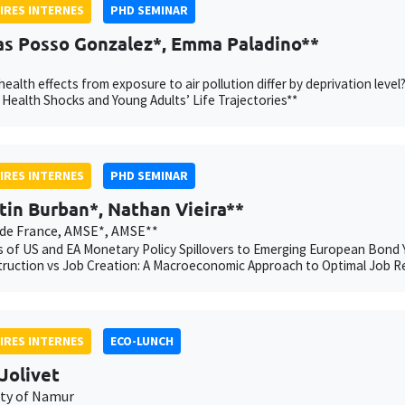
IRES INTERNES
PHD SEMINAR
as Posso Gonzalez*, Emma Paladino**
ealth effects from exposure to air pollution differ by deprivation l
 Health Shocks and Young Adults’ Life Trajectories**
IRES INTERNES
PHD SEMINAR
tin Burban*, Nathan Vieira**
de France, AMSE*, AMSE**
 of US and EA Monetary Policy Spillovers to Emerging European Bond Y
ruction vs Job Creation: A Macroeconomic Approach to Optimal Job R
IRES INTERNES
ECO-LUNCH
Jolivet
ity of Namur