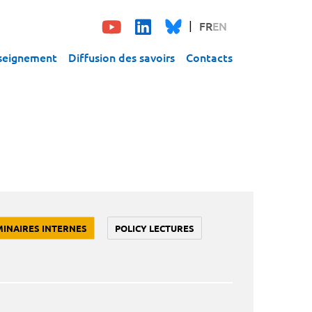
FR
EN
seignement
Diffusion des savoirs
Contacts
MINAIRES INTERNES
POLICY LECTURES