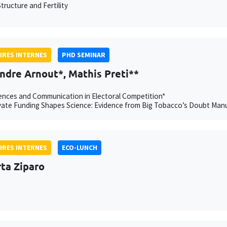
tructure and Fertility
IRES INTERNES
PHD SEMINAR
ndre Arnout*, Mathis Preti**
nces and Communication in Electoral Competition*
ate Funding Shapes Science: Evidence from Big Tobacco’s Doubt Manu
IRES INTERNES
ECO-LUNCH
ta Ziparo