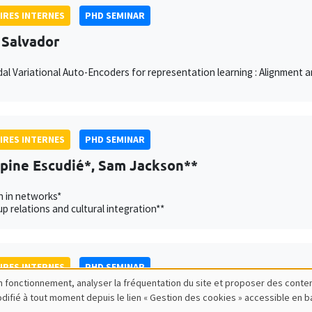
IRES INTERNES
PHD SEMINAR
 Salvador
al Variational Auto-Encoders for representation learning : Alignment
IRES INTERNES
PHD SEMINAR
ppine Escudié*, Sam Jackson**
n in networks*
p relations and cultural integration**
IRES INTERNES
PHD SEMINAR
bon fonctionnement, analyser la fréquentation du site et proposer des conte
lde Esposito*, Johannes Schrön**
modifié à tout moment depuis le lien « Gestion des cookies » accessible en 
University of Konstanz**