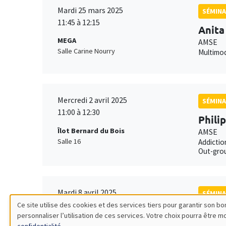
Mardi 25 mars 2025
SÉMINA
11:45 à 12:15
Anita
MEGA
AMSE
Salle Carine Nourry
Multimod
Mercredi 2 avril 2025
SÉMINA
11:00 à 12:30
Phili
Îlot Bernard du Bois
AMSE
Salle 16
Addictio
Out-grou
Mardi 8 avril 2025
SÉMINA
11:00 à 12:30
Ce site utilise des cookies et des services tiers pour garantir son 
Mathi
personnaliser l’utilisation de ces services. Votre choix pourra être 
Utilisation
Îlot Bernard du Bois
AMSE*, 
confidentialité
.