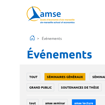
Aller au contenu principal
Événements
Événements
TOUT
SÉMINAIRES GÉNÉRAUX
SÉMINA
GRAND PUBLIC
SOUTENANCES DE THÈSE
tout
amse seminar
amse lecture