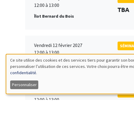
12:00 à 13:00
TBA
Îlot Bernard du Bois
Vendredi 12 février 2027
SÉMINA
12:00 à 13:00
TBA
Ce site utilise des cookies et des services tiers pour garantir son 
Îlot Bernard du Bois
personnaliser l’utilisation de ces services. Votre choix pourra être 
Utilisation
confidentialité
.
des
Personnaliser
Vendredi 19 mars 2027
SÉMINA
données
12:00 à 13:00
TBA
Îlot Bernard du Bois
personnelles
et