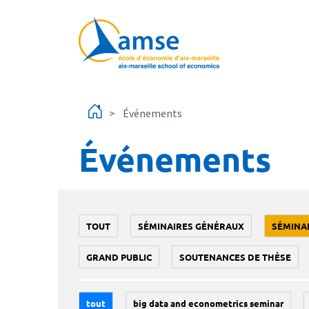
Aller au contenu principal
Événements
Événements
TOUT
SÉMINAIRES GÉNÉRAUX
SÉMINA
GRAND PUBLIC
SOUTENANCES DE THÈSE
tout
big data and econometrics seminar