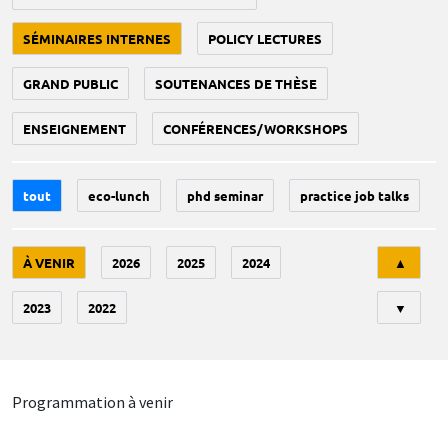
SÉMINAIRES INTERNES
POLICY LECTURES
GRAND PUBLIC
SOUTENANCES DE THÈSE
ENSEIGNEMENT
CONFÉRENCES/WORKSHOPS
tout
eco-lunch
phd seminar
practice job talks
Tri
À VENIR
2026
2025
2024
▲
2023
2022
▼
Programmation à venir