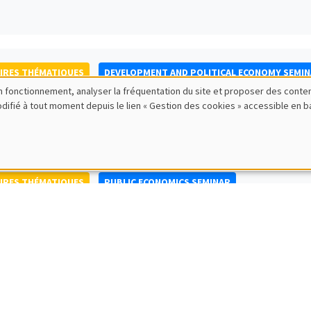
IRES THÉMATIQUES
DEVELOPMENT AND POLITICAL ECONOMY SEMI
bon fonctionnement, analyser la fréquentation du site et proposer des conte
to Nisticò
modifié à tout moment depuis le lien « Gestion des cookies » accessible en 
ty of Naples Federico II
IRES THÉMATIQUES
PUBLIC ECONOMICS SEMINAR
IRES GÉNÉRAUX
AMSE SEMINAR