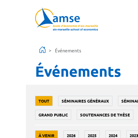
Aller au contenu principal
Événements
Événements
TOUT
SÉMINAIRES GÉNÉRAUX
SÉMINA
GRAND PUBLIC
SOUTENANCES DE THÈSE
À VENIR
2026
2025
2024
202