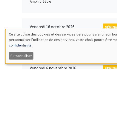
Amphithéâtre
Vendredi 16 octobre 2026
SÉMINA
11:00 à 12:15
Ce site utilise des cookies et des services tiers pour garantir son 
Rober
personnaliser l’utilisation de ces services. Votre choix pourra être 
Utilisation
MEGA
Universi
confidentialité
.
des
Personnaliser
données
Vendredi 6 novembre 2026
SÉMINA
12:00 à 13:00
TBA
personnelles
Îlot Bernard du Bois
et
des
Lundi 9 novembre 2026
SÉMINA
11:30 à 12:45