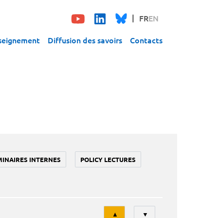
FR
EN
seignement
Diffusion des savoirs
Contacts
MINAIRES INTERNES
POLICY LECTURES
Tri
▲
▼