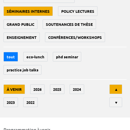
SÉMINAIRES INTERNES
POLICY LECTURES
GRAND PUBLIC
SOUTENANCES DE THÈSE
ENSEIGNEMENT
CONFÉRENCES/WORKSHOPS
tout
eco-lunch
phd seminar
practice job talks
Tri
À VENIR
2026
2025
2024
▲
2023
2022
▼
Programmation à venir