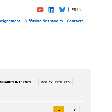
FR
EN
seignement
Diffusion des savoirs
Contacts
MINAIRES INTERNES
POLICY LECTURES
Tri
▲
▼