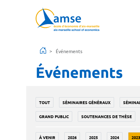
Aller au contenu principal
Événements
Événements
TOUT
SÉMINAIRES GÉNÉRAUX
SÉMINA
GRAND PUBLIC
SOUTENANCES DE THÈSE
À VENIR
2026
2025
2024
202