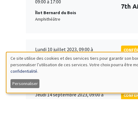
09:00 à 17:00
7th A
Îlot Bernard du Bois
Amphithéâtre
Lundi 10 juillet 2023, 09:00 à
CONFÉ
Mercredi 12 juillet 2023, 17:00
Ce site utilise des cookies et des services tiers pour garantir son 
Tenth
personnaliser l’utilisation de ces services. Votre choix pourra être 
Utilisation
Society
confidentialité
.
des
Personnaliser
Jeudi 14 septembre 2023, 09:00 à
CONFÉ
données
Vendredi 15 septembre 2023, 14:00
EDGE
personnelles
Îlot Bernard du Bois
Amphithéâtre
et