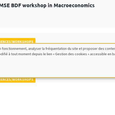
MSE BDF workshop in Macroeconomics
RENCES/WORKSHOPS
bon fonctionnement, analyser la fréquentation du site et proposer des conte
 ECINEQ Meeting 2023
modifié à tout moment depuis le lien « Gestion des cookies » accessible en 
 for the Study of Economic Inequality
RENCES/WORKSHOPS
 Jamboree