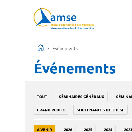
Aller au contenu principal
Événements
Événements
TOUT
SÉMINAIRES GÉNÉRAUX
SÉMINA
GRAND PUBLIC
SOUTENANCES DE THÈSE
À VENIR
2026
2025
2024
202