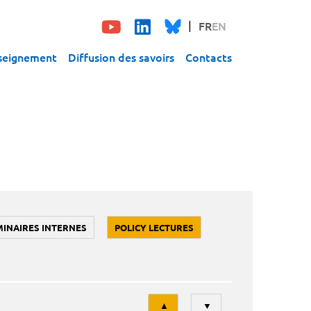
FR
EN
seignement
Diffusion des savoirs
Contacts
MINAIRES INTERNES
POLICY LECTURES
Tri
▲
▼