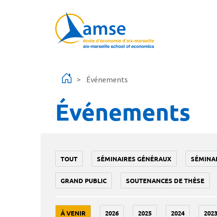
Aller au contenu principal
Événements
Événements
TOUT
SÉMINAIRES GÉNÉRAUX
SÉMINA
GRAND PUBLIC
SOUTENANCES DE THÈSE
À VENIR
2026
2025
2024
202