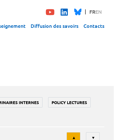
FR
EN
seignement
Diffusion des savoirs
Contacts
MINAIRES INTERNES
POLICY LECTURES
Tri
▲
▼