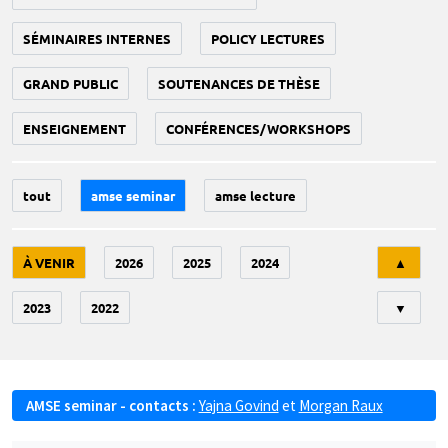
SÉMINAIRES INTERNES
POLICY LECTURES
GRAND PUBLIC
SOUTENANCES DE THÈSE
ENSEIGNEMENT
CONFÉRENCES/WORKSHOPS
tout
amse seminar
amse lecture
Tri
À VENIR
2026
2025
2024
▲
2023
2022
▼
AMSE seminar - contacts :
Yajna Govind
et
Morgan Raux