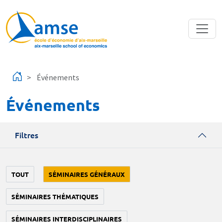
Aller au contenu principal
Événements
Événements
Filtres
TOUT
SÉMINAIRES GÉNÉRAUX
SÉMINAIRES THÉMATIQUES
SÉMINAIRES INTERDISCIPLINAIRES