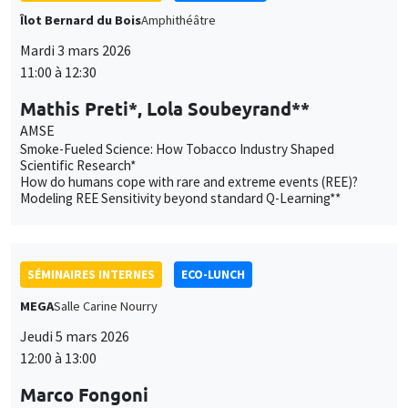
Îlot Bernard du Bois
Amphithéâtre
Mardi 3 mars 2026
11:00 à 12:30
Mathis Preti*, Lola Soubeyrand**
AMSE
Smoke-Fueled Science: How Tobacco Industry Shaped
Scientific Research*
How do humans cope with rare and extreme events (REE)?
Modeling REE Sensitivity beyond standard Q-Learning**
SÉMINAIRES INTERNES
ECO-LUNCH
MEGA
Salle Carine Nourry
Jeudi 5 mars 2026
12:00 à 13:00
Marco Fongoni