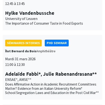
Utilisation
fonctionnement, analyser la fréquentation du site et proposer des
12:45 à 13:45
contenus multimédias. Vous êtes libre d’accepter, de refuser ou de
des
Hylke Vandenbussche
personnaliser l’utilisation de ces services. Votre choix pourra être
modifié à tout moment depuis le lien « Gestion des cookies »
données
University of Leuven
accessible en bas de page. Pour en savoir plus, consultez notre
The Importance of Consumer Taste in Food Exports
personnelles
politique de confidentialité
.
et
Personnaliser
Refuser
Accepter
des
SÉMINAIRES INTERNES
PHD SEMINAR
cookies
Îlot Bernard du Bois
Amphithéâtre
Mardi 31 mars 2026
11:00 à 12:30
Adelaïde Fabbi*, Julie Rabenandrasana**
ENSAE*, AMSE**
Does Affirmative Action in Academic Recruitment Committees
Matter? Evidence from an Italian University Reform*
School Segregation Laws and Education in the Post Civil War**