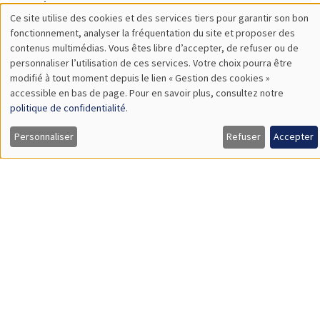
11:00 à 12:15
Anisha Ghosh*, Marco Matani**
AMSE
Ramadan Observance and Child Punishment: Cross-country
Evidence*
The Proximity-Concentration Trade-Off under Variable Markups
and Multiproduct Firms**
SÉMINAIRES INTERNES
ECO-LUNCH
MEGA
Salle Carine Nourry
Jeudi 7 mai 2026
12:00 à 13:00
Amit Dekel
AMSE
Splitting a Pie Without Bargaining