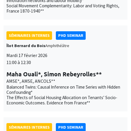
Innovation networks and labour mobility*
Social Movement Complementarity: Labor and Voting Rights,
France 1870-1940**
SÉMINAIRES INTERNES
PHD SEMINAR
Îlot Bernard du Bois
Amphithéâtre
Mardi 17 février 2026
11:00 à 12:30
Maha Ouali*, Simon Rebeyrolles**
AMSE*, AMSE, ANCOLS**
Balanced Twins: Causal Inference on Time Series with Hidden
Confounding*
The Effects of Social Housing Allocation on Tenants’ Socio-
Economic Outcomes. Evidence from France**
SÉMINAIRES INTERNES
PHD SEMINAR