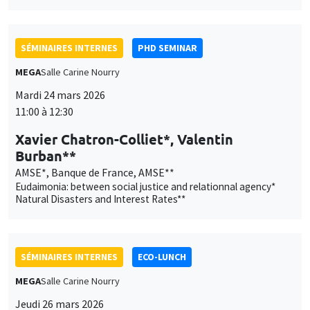
SÉMINAIRES INTERNES
PHD SEMINAR
MEGA
Salle Carine Nourry
Mardi 24 mars 2026
11:00 à 12:30
Xavier Chatron-Colliet*, Valentin
Burban**
AMSE*, Banque de France, AMSE**
Eudaimonia: between social justice and relationnal agency*
Natural Disasters and Interest Rates**
SÉMINAIRES INTERNES
ECO-LUNCH
MEGA
Salle Carine Nourry
Ce site utilise des cookies et des services tiers pour garantir son bon
Jeudi 26 mars 2026