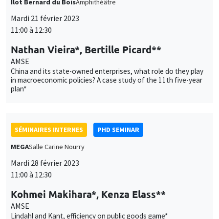
Îlot Bernard du Bois
Amphithéâtre
Mardi 21 février 2023
11:00 à 12:30
Nathan Vieira*, Bertille Picard**
AMSE
China and its state-owned enterprises, what role do they play
in macroeconomic policies? A case study of the 11th five-year
plan*
SÉMINAIRES INTERNES
PHD SEMINAR
MEGA
Salle Carine Nourry
Mardi 28 février 2023
11:00 à 12:30
Kohmei Makihara*, Kenza Elass**
AMSE
Lindahl and Kant, efficiency on public goods game*