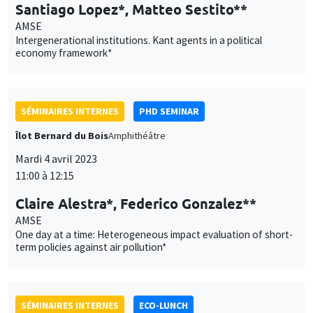
Santiago Lopez*, Matteo Sestito**
AMSE
Intergenerational institutions. Kant agents in a political
economy framework*
SÉMINAIRES INTERNES
PHD SEMINAR
Îlot Bernard du Bois
Amphithéâtre
Mardi 4 avril 2023
11:00 à 12:15
Claire Alestra*, Federico Gonzalez**
AMSE
One day at a time: Heterogeneous impact evaluation of short-
term policies against air pollution*
SÉMINAIRES INTERNES
ECO-LUNCH