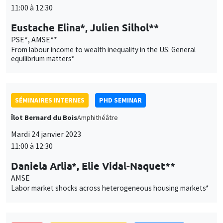
11:00 à 12:30
Eustache Elina*, Julien Silhol**
PSE*, AMSE**
From labour income to wealth inequality in the US: General
equilibrium matters*
SÉMINAIRES INTERNES
PHD SEMINAR
Îlot Bernard du Bois
Amphithéâtre
Mardi 24 janvier 2023
11:00 à 12:30
Daniela Arlia*, Elie Vidal-Naquet**
AMSE
Labor market shocks across heterogeneous housing markets*