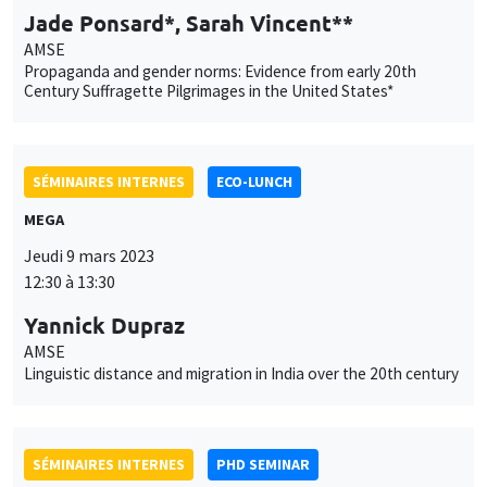
Jade Ponsard*, Sarah Vincent**
AMSE
Propaganda and gender norms: Evidence from early 20th
Century Suffragette Pilgrimages in the United States*
SÉMINAIRES INTERNES
ECO-LUNCH
MEGA
Jeudi 9 mars 2023
12:30 à 13:30
Ce site utilise des cookies et des services tiers pour garantir son bon
Yannick Dupraz
Utilisation
fonctionnement, analyser la fréquentation du site et proposer des
AMSE
contenus multimédias. Vous êtes libre d’accepter, de refuser ou de
des
Linguistic distance and migration in India over the 20th century
personnaliser l’utilisation de ces services. Votre choix pourra être
modifié à tout moment depuis le lien « Gestion des cookies »
données
accessible en bas de page. Pour en savoir plus, consultez notre
personnelles
politique de confidentialité
.
SÉMINAIRES INTERNES
PHD SEMINAR