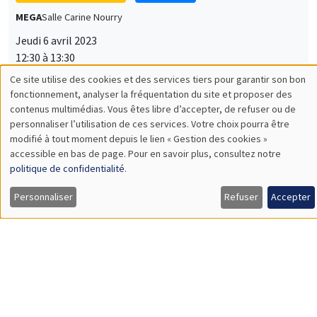
MEGA
Salle Carine Nourry
Jeudi 6 avril 2023
12:30 à 13:30
Georgios Angelis
AMSE
The matching function: A unified look into the Black Box
SÉMINAIRES INTERNES
PHD SEMINAR
MEGA
Salle Carine Nourry
Mardi 11 avril 2023
11:00 à 12:15
Aisha Salih*, Guillaume Bataille**
AMSE
Climate change shocks and demand for religious insurance*