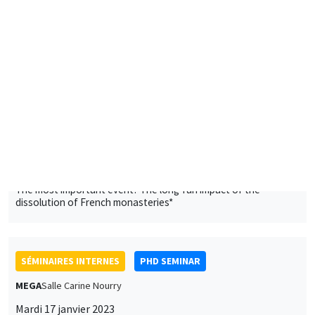
University of Sussex, Science Policy Research Unit
SÉMINAIRES INTERNES
PHD SEMINAR
Îlot Bernard du Bois
Amphithéâtre
Mardi 10 janvier 2023
11:00 à 12:30
Arnaud Deseau*, Léo Reitzmann**
UCLouvain*, PSE**
The most important event? The long-run impact of the
dissolution of French monasteries*
SÉMINAIRES INTERNES
PHD SEMINAR
MEGA
Salle Carine Nourry
Mardi 17 janvier 2023