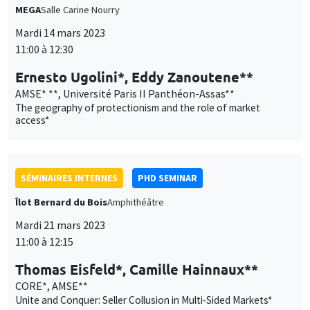
et
Personnaliser
Refuser
Accepter
MEGA
Salle Carine Nourry
des
Mardi 14 mars 2023
cookies
11:00 à 12:30
Ernesto Ugolini*, Eddy Zanoutene**
AMSE* **, Université Paris II Panthéon-Assas**
The geography of protectionism and the role of market
access*
SÉMINAIRES INTERNES
PHD SEMINAR
Îlot Bernard du Bois
Amphithéâtre
Mardi 21 mars 2023
11:00 à 12:15
Thomas Eisfeld*, Camille Hainnaux**
CORE*, AMSE**
Unite and Conquer: Seller Collusion in Multi-Sided Markets*