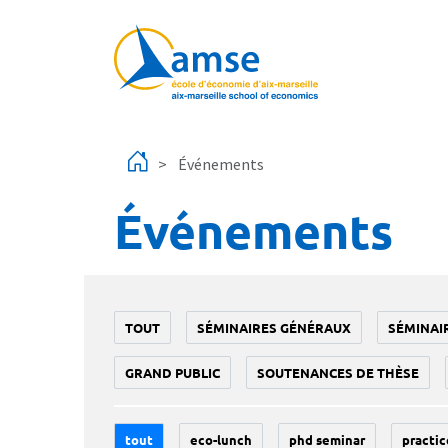
Aller au contenu principal
Événements
Événements
TOUT
SÉMINAIRES GÉNÉRAUX
SÉMINAI
GRAND PUBLIC
SOUTENANCES DE THÈSE
tout
eco-lunch
phd seminar
practic