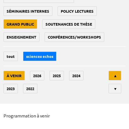
SÉMINAIRES INTERNES
POLICY LECTURES
GRAND PUBLIC
SOUTENANCES DE THÈSE
ENSEIGNEMENT
CONFÉRENCES/WORKSHOPS
tout
sciences echos
Tri
À VENIR
2026
2025
2024
▲
2023
2022
▼
Programmation à venir