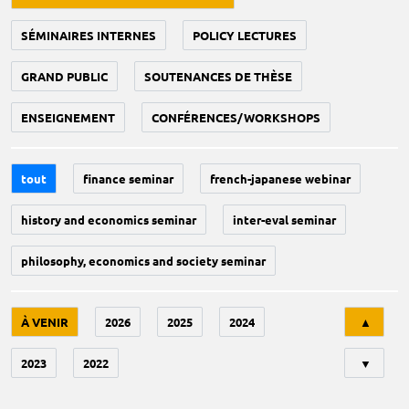
SÉMINAIRES INTERNES
POLICY LECTURES
GRAND PUBLIC
SOUTENANCES DE THÈSE
ENSEIGNEMENT
CONFÉRENCES/WORKSHOPS
tout
finance seminar
french-japanese webinar
history and economics seminar
inter-eval seminar
philosophy, economics and society seminar
Tri
À VENIR
2026
2025
2024
▲
2023
2022
▼