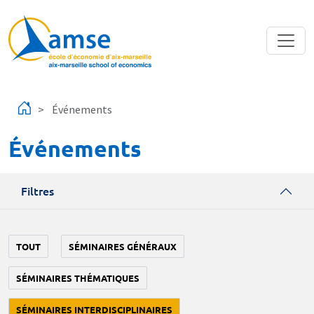
Aller au contenu principal
Événements
Événements
Filtres
TOUT
SÉMINAIRES GÉNÉRAUX
SÉMINAIRES THÉMATIQUES
SÉMINAIRES INTERDISCIPLINAIRES