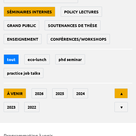
SÉMINAIRES INTERNES
POLICY LECTURES
GRAND PUBLIC
SOUTENANCES DE THÈSE
ENSEIGNEMENT
CONFÉRENCES/WORKSHOPS
tout
eco-lunch
phd seminar
practice job talks
Tri
À VENIR
2026
2025
2024
▲
2023
2022
▼
Programmation à venir