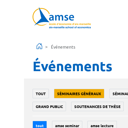
Aller au contenu principal
Événements
Événements
TOUT
SÉMINAIRES GÉNÉRAUX
SÉMINA
GRAND PUBLIC
SOUTENANCES DE THÈSE
tout
amse seminar
amse lecture