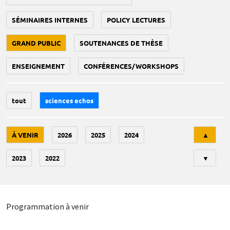
SÉMINAIRES INTERNES
POLICY LECTURES
GRAND PUBLIC
SOUTENANCES DE THÈSE
ENSEIGNEMENT
CONFÉRENCES/WORKSHOPS
tout
sciences echos
Tri
À VENIR
2026
2025
2024
▲
2023
2022
▼
Programmation à venir