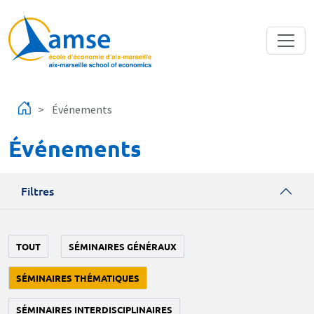
Aller au contenu principal
Événements
Événements
Filtres
TOUT
SÉMINAIRES GÉNÉRAUX
SÉMINAIRES THÉMATIQUES
SÉMINAIRES INTERDISCIPLINAIRES