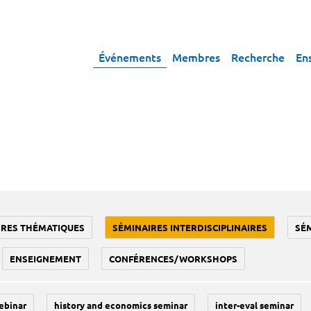
Événements
Membres
Recherche
En
IRES THÉMATIQUES
SÉMINAIRES INTERDISCIPLINAIRES
SÉ
ENSEIGNEMENT
CONFÉRENCES/WORKSHOPS
ebinar
history and economics seminar
inter-eval seminar