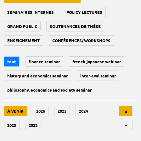
SÉMINAIRES INTERNES
POLICY LECTURES
GRAND PUBLIC
SOUTENANCES DE THÈSE
ENSEIGNEMENT
CONFÉRENCES/WORKSHOPS
tout
finance seminar
french-japanese webinar
history and economics seminar
inter-eval seminar
philosophy, economics and society seminar
Tri
À VENIR
2026
2025
2024
▲
2023
2022
▼