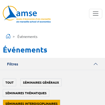
Aller au contenu principal
Événements
Événements
Filtres
TOUT
SÉMINAIRES GÉNÉRAUX
SÉMINAIRES THÉMATIQUES
SÉMINAIRES INTERDISCIPLINAIRES