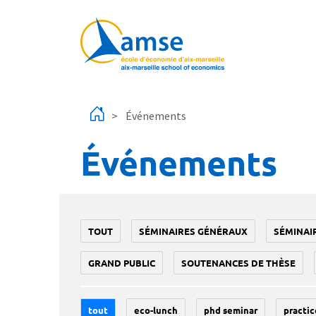
Aller au contenu principal
Événements
Événements
TOUT
SÉMINAIRES GÉNÉRAUX
SÉMINAI
GRAND PUBLIC
SOUTENANCES DE THÈSE
tout
eco-lunch
phd seminar
practic