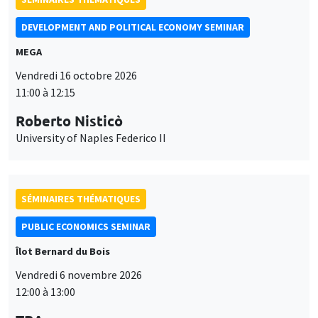
DEVELOPMENT AND POLITICAL ECONOMY SEMINAR
MEGA
Vendredi 16 octobre 2026
11:00 à 12:15
Roberto Nisticò
University of Naples Federico II
SÉMINAIRES THÉMATIQUES
PUBLIC ECONOMICS SEMINAR
Îlot Bernard du Bois
Vendredi 6 novembre 2026
12:00 à 13:00
Ce site utilise des cookies et des services tiers pour garantir son bon
Utilisation
fonctionnement, analyser la fréquentation du site et proposer des
TBA
contenus multimédias. Vous êtes libre d’accepter, de refuser ou de