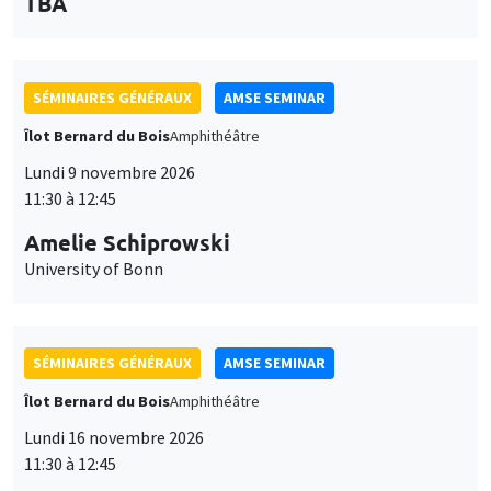
des
personnaliser l’utilisation de ces services. Votre choix pourra être
modifié à tout moment depuis le lien « Gestion des cookies »
données
accessible en bas de page. Pour en savoir plus, consultez notre
personnelles
politique de confidentialité
.
SÉMINAIRES GÉNÉRAUX
AMSE SEMINAR
et
Îlot Bernard du Bois
Amphithéâtre
Personnaliser
Refuser
Accepter
des
Lundi 9 novembre 2026
11:30 à 12:45
cookies
Amelie Schiprowski
University of Bonn
SÉMINAIRES GÉNÉRAUX
AMSE SEMINAR
Îlot Bernard du Bois
Amphithéâtre
Lundi 16 novembre 2026
11:30 à 12:45