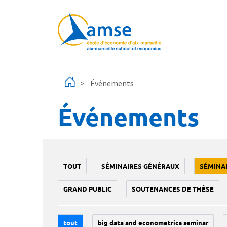
Aller au contenu principal
Événements
Événements
TOUT
SÉMINAIRES GÉNÉRAUX
SÉMINA
GRAND PUBLIC
SOUTENANCES DE THÈSE
tout
big data and econometrics seminar