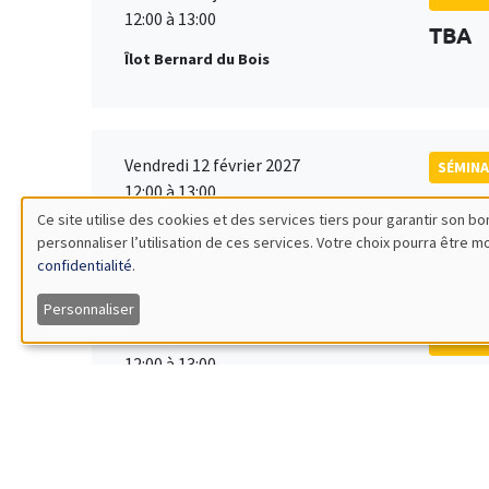
12:00 à 13:00
TBA
Îlot Bernard du Bois
Vendredi 12 février 2027
SÉMINA
12:00 à 13:00
TBA
Ce site utilise des cookies et des services tiers pour garantir son 
Îlot Bernard du Bois
personnaliser l’utilisation de ces services. Votre choix pourra être 
Utilisation
confidentialité
.
des
Personnaliser
Vendredi 19 mars 2027
SÉMINA
données
12:00 à 13:00
TBA
Îlot Bernard du Bois
personnelles
et