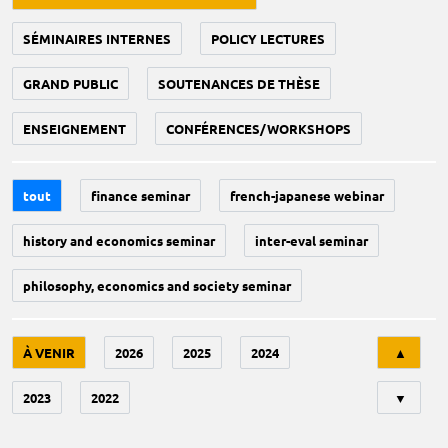
SÉMINAIRES INTERNES
POLICY LECTURES
GRAND PUBLIC
SOUTENANCES DE THÈSE
ENSEIGNEMENT
CONFÉRENCES/WORKSHOPS
tout
finance seminar
french-japanese webinar
history and economics seminar
inter-eval seminar
philosophy, economics and society seminar
Tri
À VENIR
2026
2025
2024
▲
2023
2022
▼