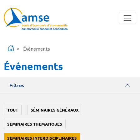
Aller au contenu principal
Événements
Événements
Filtres
TOUT
SÉMINAIRES GÉNÉRAUX
SÉMINAIRES THÉMATIQUES
SÉMINAIRES INTERDISCIPLINAIRES