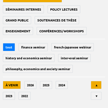
SÉMINAIRES INTERNES
POLICY LECTURES
GRAND PUBLIC
SOUTENANCES DE THÈSE
ENSEIGNEMENT
CONFÉRENCES/WORKSHOPS
tout
finance seminar
french-japanese webinar
history and economics seminar
inter-eval seminar
philosophy, economics and society seminar
Tri
À VENIR
2026
2025
2024
▲
2023
2022
▼