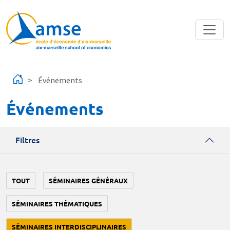
Aller au contenu principal
Événements
Événements
Filtres
TOUT
SÉMINAIRES GÉNÉRAUX
SÉMINAIRES THÉMATIQUES
SÉMINAIRES INTERDISCIPLINAIRES