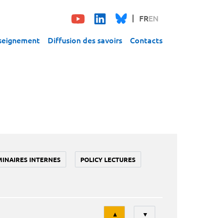
FR
EN
seignement
Diffusion des savoirs
Contacts
MINAIRES INTERNES
POLICY LECTURES
Tri
▲
▼