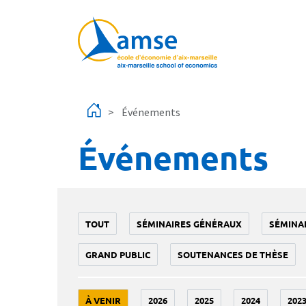
Aller au contenu principal
Événements
Événements
TOUT
SÉMINAIRES GÉNÉRAUX
SÉMINA
GRAND PUBLIC
SOUTENANCES DE THÈSE
À VENIR
2026
2025
2024
202