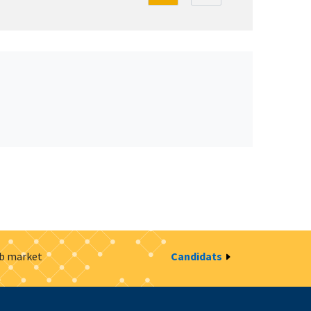
ob market
Candidats