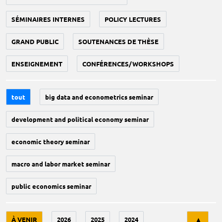
SÉMINAIRES INTERNES
POLICY LECTURES
GRAND PUBLIC
SOUTENANCES DE THÈSE
ENSEIGNEMENT
CONFÉRENCES/WORKSHOPS
tout
big data and econometrics seminar
development and political economy seminar
economic theory seminar
macro and labor market seminar
public economics seminar
Tri
À VENIR
2026
2025
2024
▲