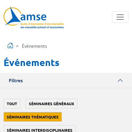
Aller au contenu principal
Événements
Événements
Filtres
TOUT
SÉMINAIRES GÉNÉRAUX
SÉMINAIRES THÉMATIQUES
SÉMINAIRES INTERDISCIPLINAIRES