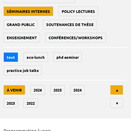
SÉMINAIRES INTERNES
POLICY LECTURES
GRAND PUBLIC
SOUTENANCES DE THÈSE
ENSEIGNEMENT
CONFÉRENCES/WORKSHOPS
tout
eco-lunch
phd seminar
practice job talks
Tri
À VENIR
2026
2025
2024
▲
2023
2022
▼
Programmation à venir