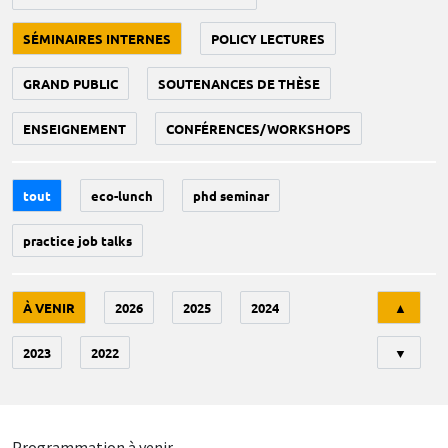
SÉMINAIRES INTERNES
POLICY LECTURES
GRAND PUBLIC
SOUTENANCES DE THÈSE
ENSEIGNEMENT
CONFÉRENCES/WORKSHOPS
tout
eco-lunch
phd seminar
practice job talks
Tri
À VENIR
2026
2025
2024
▲
2023
2022
▼
Programmation à venir