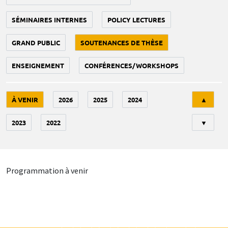
SÉMINAIRES INTERNES
POLICY LECTURES
GRAND PUBLIC
SOUTENANCES DE THÈSE
ENSEIGNEMENT
CONFÉRENCES/WORKSHOPS
Tri
À VENIR
2026
2025
2024
▲
2023
2022
▼
Programmation à venir