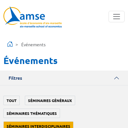
Aller au contenu principal
Événements
Événements
Filtres
TOUT
SÉMINAIRES GÉNÉRAUX
SÉMINAIRES THÉMATIQUES
SÉMINAIRES INTERDISCIPLINAIRES