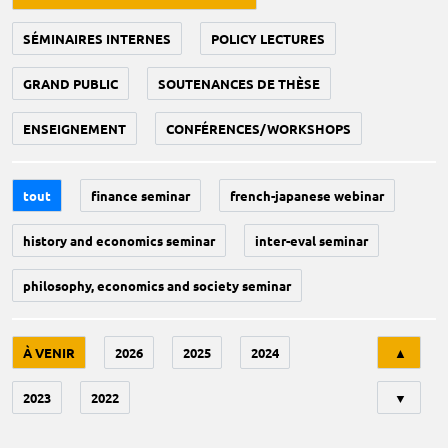
SÉMINAIRES INTERNES
POLICY LECTURES
GRAND PUBLIC
SOUTENANCES DE THÈSE
ENSEIGNEMENT
CONFÉRENCES/WORKSHOPS
tout
finance seminar
french-japanese webinar
history and economics seminar
inter-eval seminar
philosophy, economics and society seminar
Tri
À VENIR
2026
2025
2024
▲
2023
2022
▼