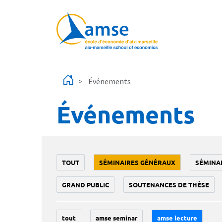
Aller au contenu principal
Événements
Événements
TOUT
SÉMINAIRES GÉNÉRAUX
SÉMINA
GRAND PUBLIC
SOUTENANCES DE THÈSE
tout
amse seminar
amse lecture