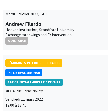
Exchange rate swings and FX intervention
À DISTANCE
SÉMINAIRES INTERDISCIPLINAIRES
INTER-EVAL SEMINAR
PRÉVU INITIALEMENT LE 4 FÉVRIER
MEGA
Salle Carine Nourry
Vendredi 11 mars 2022
12:00 à 13:45
Edina Soldo, Bruno Tiberghien
IMPGT, AMU
Management public et cocréation : changer le logiciel de
l'évaluation ?
UNIQUEMENT EN FRANÇAIS