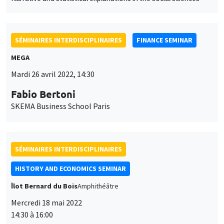
Mardi 26 avril 2022, 14:30
Fabio Bertoni
SKEMA Business School Paris
SÉMINAIRES INTERDISCIPLINAIRES
HISTORY AND ECONOMICS SEMINAR
Îlot Bernard du Bois
Amphithéâtre
Mercredi 18 mai 2022
14:30 à 16:00
Maria Teresa Guerrini
Université de Bologne
The Pope’s Universities: sources and research perspectives on
finances and funding in the early modern period in Italy