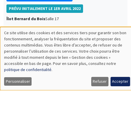
Céline Spector
Sorbonne Université
La justice sociale peut-elle être européenne ?
UNIQUEMENT EN FRANÇAIS
SÉMINAIRES INTERDISCIPLINAIRES
FRENCH-JAPANESE WEBINAR
Vendredi 21 octobre 2022
10:00 à 11:00
Frédérique Bec
University of Cergy Pontoise
Power of unit root tests against nonlinear and noncausal
alternatives
À DISTANCE