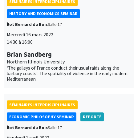
Brian Sandberg
Northern Illinois University
‘The galleys of France conduct their usual raids along the
barbary coasts’: The spatiality of violence in the early modern
Mediterranean
SÉMINAIRES INTERDISCIPLINAIRES
ECONOMIC PHILOSOPHY SEMINAR
REPORTÉ
Îlot Bernard du Bois
Salle 17
Vendredi 1 avril 2022
10:00 à 12:00
Céline Spector
Sorbonne Université
La justice sociale peut-elle être européenne ?