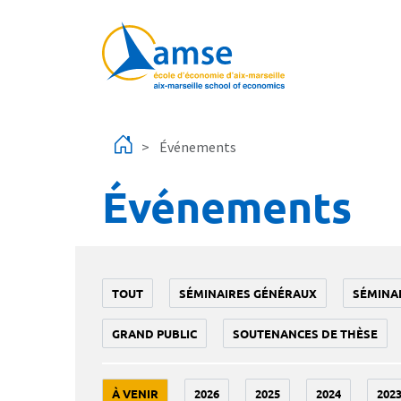
Aller au contenu principal
Événements
Événements
TOUT
SÉMINAIRES GÉNÉRAUX
SÉMINA
GRAND PUBLIC
SOUTENANCES DE THÈSE
À VENIR
2026
2025
2024
202