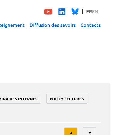
FR
EN
seignement
Diffusion des savoirs
Contacts
MINAIRES INTERNES
POLICY LECTURES
Tri
▲
▼