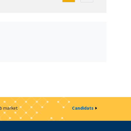
ob market
Candidats