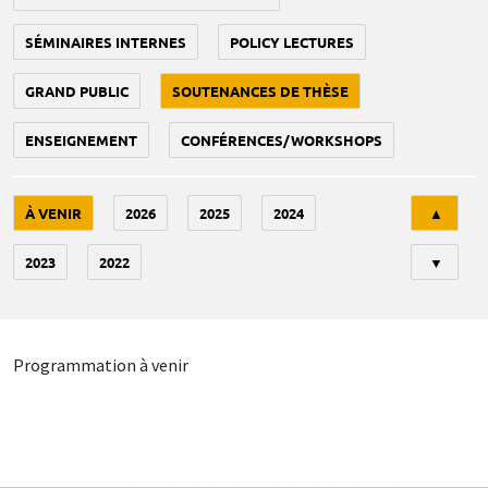
SÉMINAIRES INTERNES
POLICY LECTURES
GRAND PUBLIC
SOUTENANCES DE THÈSE
ENSEIGNEMENT
CONFÉRENCES/WORKSHOPS
Tri
À VENIR
2026
2025
2024
▲
2023
2022
▼
Programmation à venir