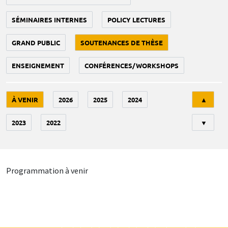
SÉMINAIRES INTERNES
POLICY LECTURES
GRAND PUBLIC
SOUTENANCES DE THÈSE
ENSEIGNEMENT
CONFÉRENCES/WORKSHOPS
Tri
À VENIR
2026
2025
2024
▲
2023
2022
▼
Programmation à venir