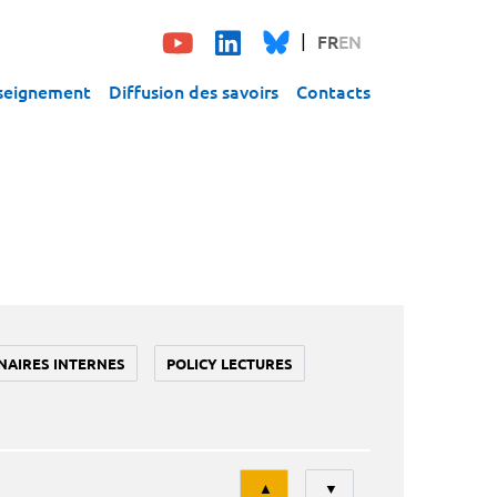
FR
EN
seignement
Diffusion des savoirs
Contacts
NAIRES INTERNES
POLICY LECTURES
Tri
▲
▼