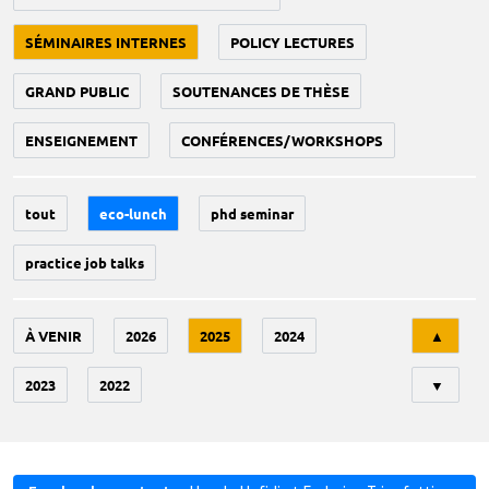
SÉMINAIRES INTERNES
POLICY LECTURES
GRAND PUBLIC
SOUTENANCES DE THÈSE
ENSEIGNEMENT
CONFÉRENCES/WORKSHOPS
tout
eco-lunch
phd seminar
practice job talks
Tri
À VENIR
2026
2025
2024
▲
2023
2022
▼