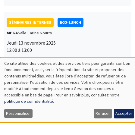
SÉMINAIRES INTERNES
ECO-LUNCH
MEGA
Salle Carine Nourry
Jeudi 13 novembre 2025
12:00 à 13:00
Jiakun Zheng
Ce site utilise des cookies et des services tiers pour garantir son bon
Utilisation
AMSE
fonctionnement, analyser la fréquentation du site et proposer des
Unpacking Household Insurance Decisions: Field and
contenus multimédias. Vous êtes libre d’accepter, de refuser ou de
des
Experimental Evidence
personnaliser l’utilisation de ces services. Votre choix pourra être
modifié à tout moment depuis le lien « Gestion des cookies »
données
accessible en bas de page. Pour en savoir plus, consultez notre
personnelles
politique de confidentialité
.
SÉMINAIRES INTERNES
ECO-LUNCH
et
Personnaliser
Refuser
Accepter
MEGA
Salle Carine Nourry
des
Jeudi 27 novembre 2025
cookies
12:00 à 13:00