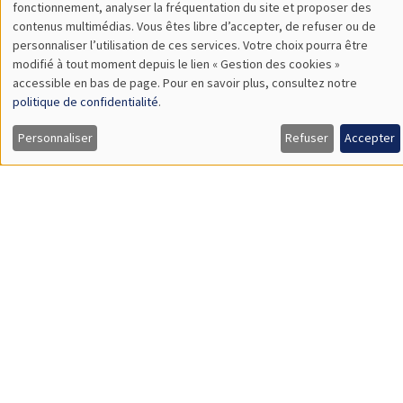
Mardi 23 avril 2024
11:00 à 12:30
Philippine Escudié*, Emma Paladino**
AMSE
Addictive behavior in a network*
SÉMINAIRES INTERNES
PHD SEMINAR
MEGA
Salle Carine Nourry
Mardi 30 avril 2024
11:00 à 12:15
Kla Kouadio*, Valentin Burban**
AMSE*, Banque de France, AMSE**
Minimum wage and racial marriage gap*