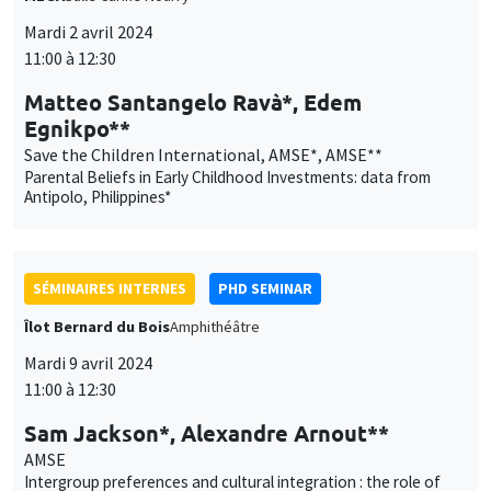
Egnikpo**
des
Save the Children International, AMSE*, AMSE**
cookies
Parental Beliefs in Early Childhood Investments: data from
Antipolo, Philippines*
SÉMINAIRES INTERNES
PHD SEMINAR
Îlot Bernard du Bois
Amphithéâtre
Mardi 9 avril 2024
11:00 à 12:30
Sam Jackson*, Alexandre Arnout**
AMSE
Intergroup preferences and cultural integration : the role of
children*
SÉMINAIRES INTERNES
ECO-LUNCH