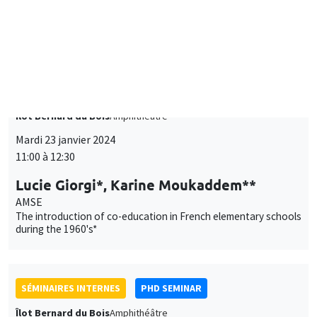
SÉMINAIRES INTERNES
PHD SEMINAR
Îlot Bernard du Bois
Amphithéâtre
Mardi 23 janvier 2024
11:00 à 12:30
Lucie Giorgi*, Karine Moukaddem**
AMSE
The introduction of co-education in French elementary schools
during the 1960's*
SÉMINAIRES INTERNES
PHD SEMINAR
Îlot Bernard du Bois
Amphithéâtre
Mardi 30 janvier 2024
10:00 à 10:45
Aliénor Bisantis