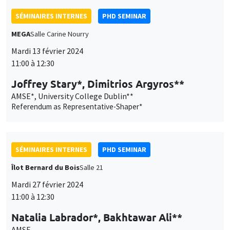
11:00 à 12:30
Joffrey Stary*, Dimitrios Argyros**
AMSE*, University College Dublin**
Referendum as Representative-Shaper*
SÉMINAIRES INTERNES
PHD SEMINAR
Îlot Bernard du Bois
Salle 21
Mardi 27 février 2024
11:00 à 12:30
Natalia Labrador*, Bakhtawar Ali**
AMSE
Weather shocks and delegation of authority in agricultural
decision making: Evidence from Malawi*