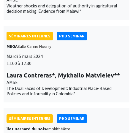
SÉMINAIRES INTERNES
PHD SEMINAR
MEGA
Salle Carine Nourry
Mardi 5 mars 2024
11:00 à 12:30
Laura Contreras*, Mykhailo Matvieiev**
AMSE
The Dual Faces of Development: Industrial Place-Based
Policies and Informality in Colombia*
SÉMINAIRES INTERNES
PHD SEMINAR
Îlot Bernard du Bois
Amphithéâtre
Mardi 12 mars 2024
11:00 à 12:30
Ali Adeli*, Mathis Preti**
AMU*, AMSE**