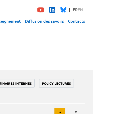
FR
EN
seignement
Diffusion des savoirs
Contacts
MINAIRES INTERNES
POLICY LECTURES
Tri
▲
▼