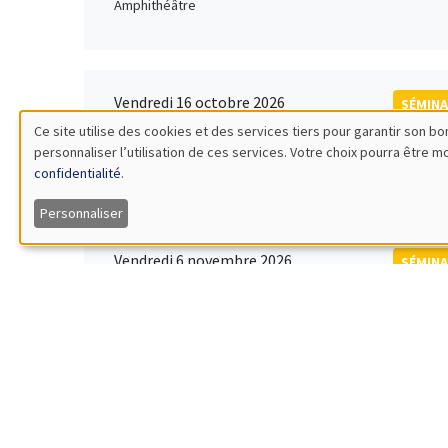
Amphithéâtre
Vendredi 16 octobre 2026
SÉMINA
11:00 à 12:15
Ce site utilise des cookies et des services tiers pour garantir son 
Rober
personnaliser l’utilisation de ces services. Votre choix pourra être 
Utilisation
MEGA
Universi
confidentialité
.
des
Personnaliser
données
Vendredi 6 novembre 2026
SÉMINA
12:00 à 13:00
TBA
personnelles
Îlot Bernard du Bois
et
des
Lundi 9 novembre 2026
SÉMINA
11:30 à 12:45