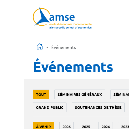
Aller au contenu principal
Événements
Événements
TOUT
SÉMINAIRES GÉNÉRAUX
SÉMINA
GRAND PUBLIC
SOUTENANCES DE THÈSE
À VENIR
2026
2025
2024
202