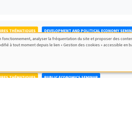
IRES THÉMATIQUES
DEVELOPMENT AND POLITICAL ECONOMY SEMI
bon fonctionnement, analyser la fréquentation du site et proposer des conte
to Nisticò
modifié à tout moment depuis le lien « Gestion des cookies » accessible en 
ty of Naples Federico II
IRES THÉMATIQUES
PUBLIC ECONOMICS SEMINAR
IRES GÉNÉRAUX
AMSE SEMINAR