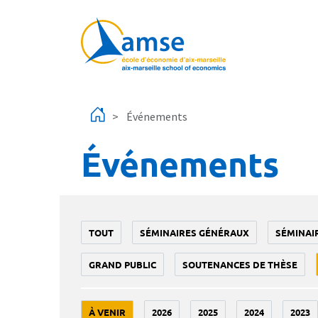
Aller au contenu principal
Événements
Événements
TOUT
SÉMINAIRES GÉNÉRAUX
SÉMINAI
GRAND PUBLIC
SOUTENANCES DE THÈSE
À VENIR
2026
2025
2024
2023