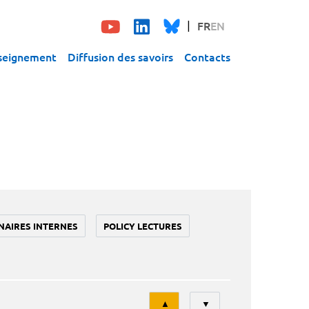
FR
EN
seignement
Diffusion des savoirs
Contacts
NAIRES INTERNES
POLICY LECTURES
Tri
▲
▼